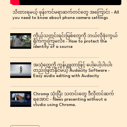
သိထားရမယ့် ဖုန်းကင်မရာဆက်တင်တွေ အကြောင်း - All
you need to know about phone camera settings
ကိုယ့်သတင်းရင်းမြစ်တွေကို ဘယ်လိုဖုံးကွယ်
ရိုက်ကူးကြမလဲ။ - How to protect the
identity of a source
အသံတွေကို ကွန်ပျူတာဖြင့် ပေါ့ပေါ့ပါးပါး
တည်းဖြတ်နိုင်မယ့် Audacity Software -
Easy audio editing with Audacity
Chroma သုံးပြီး သတင်းတွေ ဒီလိုတင်ဆက်
ရအောင် - News presenting without a
studio using Chroma.