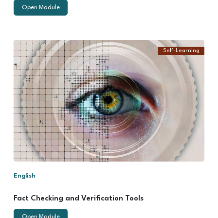
Open Module
Self-Learning
In this module, you
will learn:
Misinformation
and
disinformation
Primary and
secondary
sources
Verification
tools, Artificial
Intelligence
(AI), and tips to
identify
deepfakes
English
Fact Checking and Verification Tools
Open Module