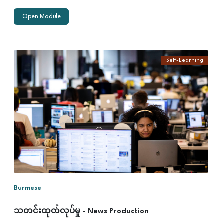
Open Module
Self-Learning
ဤသင်ခန်းစာတွင်
သတင်းအတွက်
စိတ်ကူးနှင့်သတင်းရှု
ထောင့်ကိုဘယ်လိုရှာ
ရမလဲ
သတင်းရေးသားတင်
ဆက်
ခြင်း၏သဘောတရား
များ
သတင်းအမျိုးအစား
များ
သတင်း၏ ဖွဲ့စည်း
တည်ဆောက်ပုံများ
စသည်တို့ကိုသင်ယူရ
မည်ဖြစ်သည်။
Burmese
သတင်းထုတ်လုပ်မှု - News Production