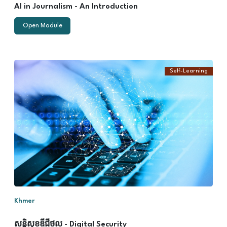
AI in Journalism - An Introduction
Open Module
Self-Learning
នៅក្នុងម៉ូឌុលនេះ អ្នកនឹង
សិក្សាអំពី៖
ប្រភេទ
នៃហានិភ័យលើ
ប្រព័ន្ធអនឡាញ
ការការពារខ្លួនឯងនៅ
ក្នុងលំហបច្ចេកវិទ្យា
ការការពារឯកសារ
និងព័ត៌មានរបស់អ្នក
តួនាទីរបស់និពន្ធ
នាយក និងបន្ទប់
ព័ត៌មាន
Khmer
សន្តិសុខឌីជីថល - Digital Security