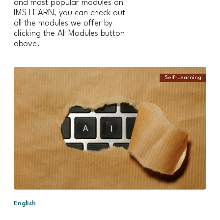
and most popular modules on
IMS LEARN, you can check out
all the modules we offer by
clicking the All Modules button
above.
Self-Learning
In this module, you
will learn about:
Basic AI
terminology
AI tools for
journalists
Ethics for AI
Effective AI
prompts
AI evaluation
English