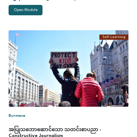
Open Module
Self-Learning
ဤမော်ဂျူးတွင်
COJO နှင့် အခြား
သတင်းစာပညာ
ပုံစံများအကြား
ကွဲပြား
ခြားနားချက်
လူမှုရေးပြဿနာ
များအတွက် ဖြေ
ရှင်းနည်းများ
ဆွေးနွေးရန် ဖော်
ဆောင်ပေးခြင်း
သတင်းတင်ဆက်
ရာတွင် အပျက်
သဘောဆောင်မှု
ကို အလွန်အကျွံ
အလေးပေးခြင်းမှ
ရှောင်ရှားနည်း
ဟန်ချက်ညီသောရှု
ထောင့်များနှင့်
စိတ်ဓာတ်တက်ကြွ
Burmese
စေသော သတင်း
များ ပေးအပ်နည်း
အပြုသဘောဆောင်သော သတင်းစာပညာ -
Constructive Journalism