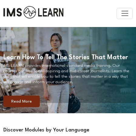
Toggle
Learn How To Tell The Stories That Matter
IMS LEARN provides international standard media training. Our
courses are free for all aspiring and mid-career journalists. Learn the
skills that will enable you to tell the stories that matter in a way that
will engage and inform your audience.
Read More
Discover Modules by Your Language